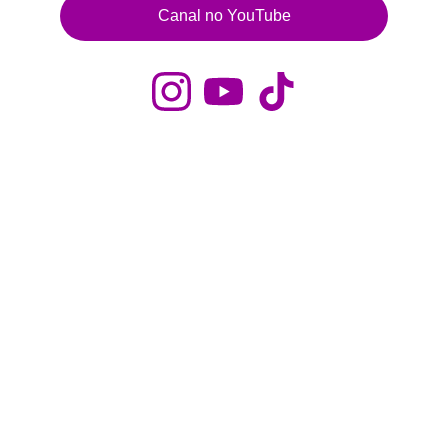
Canal no YouTube
Contato
Fale conosco para dúvidas e sugestões
Email